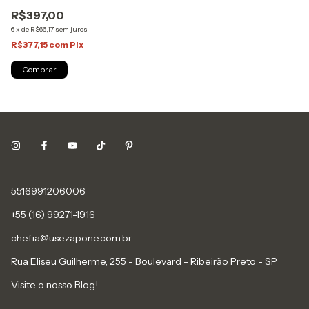
R$397,00
6
x
de
R$66,17
sem juros
R$377,15
com
Pix
Comprar
5516991206006
+55 (16) 99271-1916
chefia@usezapone.com.br
Rua Eliseu Guilherme, 255 - Boulevard - Ribeirão Preto - SP
Visite o nosso Blog!