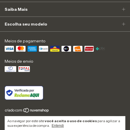
Saiba Mais
Escolha seu modelo
Meios de pagamento
Meios de envio
Copyright Zapone Camisaria Indústria e Comércio Ltda - 43487021000196 -
Ao navegar por este site
você aceita o uso de cookies
para agilizar a
2026. Todos os direitos reservados.
sua experiência de compra.
Entendi